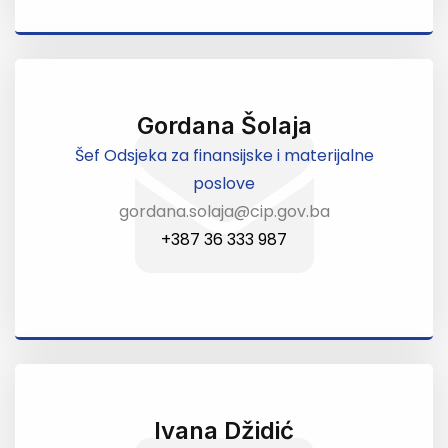
Gordana Šolaja
Šef Odsjeka za finansijske i materijalne
poslove
gordana.solaja@cip.gov.ba
+387 36 333 987
Ivana Džidić