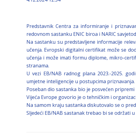
Predstavnik Centra za informiranje i priznava
redovnom sastanku ENIC biroa i NARIC savjeto
Na sastanku su predstavljene informacije relev
učenja. Evropski digitalni certifikat može se d
učenja i može imati formu diplome, mikro-certifi
stranama.
U vezi EB/NAB radnog plana 2023.-2025. godi
umjetne inteligencije u postupcima priznavanja.
Poseban dio sastanka bio je posvećen pripremi z
Vijeća Evrope govorio je o tehničkim i organiza
Na samom kraju sastanka diskutovalo se o preds
Sljedeći EB/NAB sastanak trebao bi se održati u