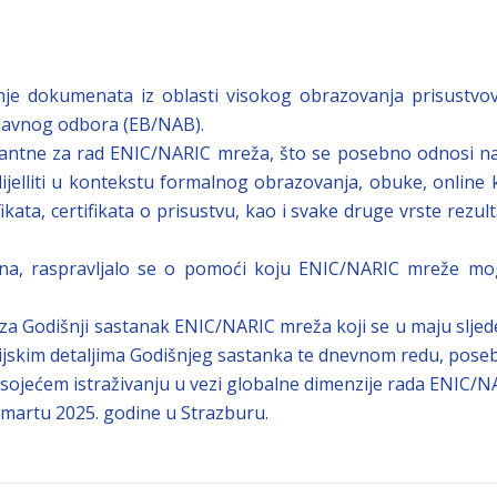
nje dokumenata iz oblasti visokog obrazovanja prisustvov
davnog odbora (EB/NAB).
antne za rad ENIC/NARIC mreža, što se posebno odnosi na ev
odijelliti u kontekstu formalnog obrazovanja, obuke, onlin
kata, certifikata o prisustvu, kao i svake druge vrste rezult
na, raspravljalo se o pomoći koju ENIC/NARIC mreže mogu
a Godišnji sastanak ENIC/NARIC mreža koji se u maju sljede
cijskim detaljima Godišnjeg sastanka te dnevnom redu, poseb
ojećem istraživanju u vezi globalne dimenzije rada ENIC/N
 martu 2025. godine u Strazburu.