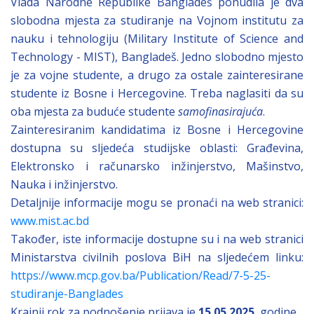
Vlada Narodne Republike Bangladeš ponudila je dva
slobodna mjesta za studiranje na Vojnom institutu za
nauku i tehnologiju (Military Institute of Science and
Technology - MIST), Bangladeš. Jedno slobodno mjesto
je za vojne studente, a drugo za ostale zainteresirane
studente iz Bosne i Hercegovine. Treba naglasiti da su
oba mjesta za buduće studente
samofinasirajuća
.
Zainteresiranim kandidatima iz Bosne i Hercegovine
dostupna su sljedeća studijske oblasti: Građevina,
Elektronsko i računarsko inžinjerstvo, Mašinstvo,
Nauka i inžinjerstvo.
Detaljnije informacije mogu se pronaći na web stranici:
www.mist.ac.bd
Također, iste informacije dostupne su i na web stranici
Ministarstva civilnih poslova BiH na sljedećem linku:
https://www.mcp.gov.ba/Publication/Read/7-5-25-
studiranje-Banglades
Krajnji rok za podnošenje prijava je
15.05.2025.
godine.