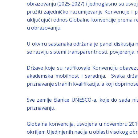
obrazovanju (2025-2027) i jednoglasno su usvoje
pružiti zajedničko razumijevanje Konvencije i 
uključujući odnos Globalne konvencije prema regi
u obrazovanju.
U okviru sastanaka održana je panel diskusija na
se razviju sistemi transparentnosti, povjerenja, o
Države koje su ratifikovale Konvenciju obavez
akademska mobilnost i saradnja. Svaka država
priznavanje stranih kvalifikacija. a koji doprino
Sve zemlje članice UNESCO-a, koje do sada nis
priznavanju.
Globalna konvencija, usvojena u novembru 2019
okriljem Ujedinjenih nacija u oblasti visokog ob