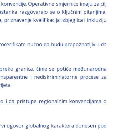
onvencije. Operativne smjernice imaju za cilj
astanka razgovaralo se o ključnim pitanjima,
iznavanje kvalifikacija izbjeglica i inkluziju
rocerifikate nužno da budu prepoznatljivi i da
u preko granica, čime se potiče međunarodna
ransparentne i nediskriminatorne procese za
ijeta.
ao i da pristupe regionalnim konvencijama o
 prvi ugovor globalnog karaktera donesen pod