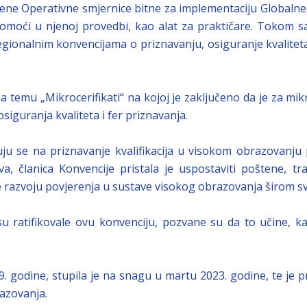
ne Operativne smjernice bitne za implementaciju Globalne k
pomoći u njenoj provedbi, kao alat za praktičare. Tokom s
onalnim konvencijama o priznavanju, osiguranje kvaliteta, pr
 temu „Mikrocerifikati“ na kojoj je zaključeno da je za mik
siguranja kvaliteta i fer priznavanja.
uju se na priznavanje kvalifikacija u visokom obrazovanj
, članica Konvencije pristala je uspostaviti poštene, t
se razvoju povjerenja u sustave visokog obrazovanja širom sv
u ratifikovale ovu konvenciju, pozvane su da to učine, k
. godine, stupila je na snagu u martu 2023. godine, te je
razovanja.