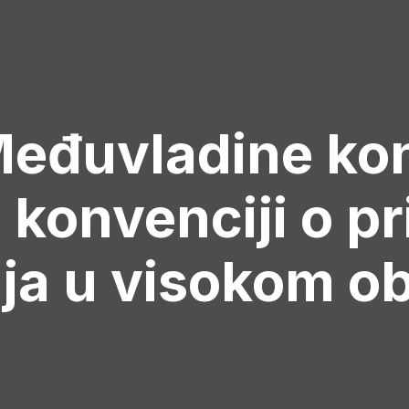
eđuvladine kon
 konvenciji o p
cija u visokom o