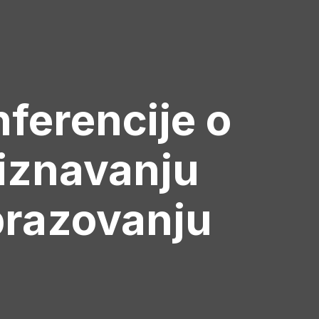
ferencije o
riznavanju
brazovanju