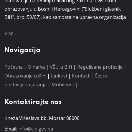
osnovan je na temelju Okvirnog zakona o visokom
obrazovanju u Bosni i Hercegovini ("Službeni glasnik
BiH", broj 59/07), kao samostalna upravna organizacija.
Više...
Navigacija
Početna
|
O nama
|
VŠU u BiH
|
Regulisane profesije
|
Obrazovanje u BiH
|
Linkovi
|
Kontakt
|
Često
postavljena pitanja
|
Mobilnost
|
Kontaktirajte nas
Kneza Višeslava bb, Mostar 88000
Email:
info@cip.gov.ba