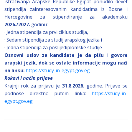
istraživanja Arapske Republike Egipat ponudilo devet
stipendija zainteresovanim kandidatima iz Bosne i
Hercegovine za stipendiranje za akademsku
2026./2027.
godinu:
· Jedna stipendija za prvi ciklus studija,
· Sedam stipendija za studij arapskog jezika i
· Jedna stipendija za poslijediplomske studije
Osnovni uslov za kandidate je da pišu i govore
arapski jezik, dok se ostale informacije mogu naći
na linku:
https://study-in-egypt.gov.eg
Rokovi i način prijave
Krajnji rok za prijavu je
31.8.2026.
godine. Prijave se
podnose direktno putem linka:
https://study-in-
egypt.gov.eg