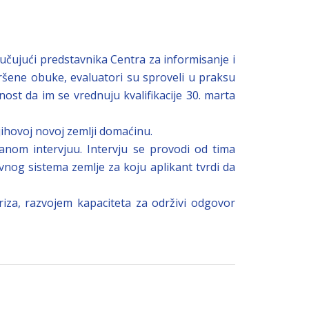
jučujući predstavnika Centra za informisanje i
ršene obuke, evaluatori su sproveli u praksu
nost da im se vrednuju kvalifikacije 30. marta
jihovoj novoj zemlji domaćinu.
anom intervjuu. Intervju se provodi od tima
vnog sistema zemlje za koju aplikant tvrdi da
iza, razvojem kapaciteta za održivi odgovor