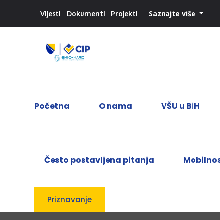
Saznajte više
Vijesti
Dokumenti
Projekti
Početna
O nama
VŠU u BiH
Često postavljena pitanja
Mobilno
Priznavanje