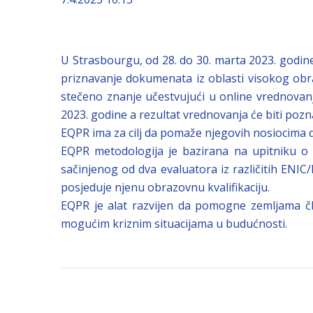
U Strasbourgu, od 28. do 30. marta 2023. godine,
priznavanje dokumenata iz oblasti visokog obr
stečeno znanje učestvujući u online vrednovanju 
2023. godine a rezultat vrednovanja će biti pozna
EQPR ima za cilj da pomaže njegovih nosiocima d
EQPR metodologija je bazirana na upitniku o s
sačinjenog od dva evaluatora iz različitih ENIC
posjeduje njenu obrazovnu kvalifikaciju.
EQPR je alat razvijen da pomogne zemljama čl
mogućim kriznim situacijama u budućnosti.