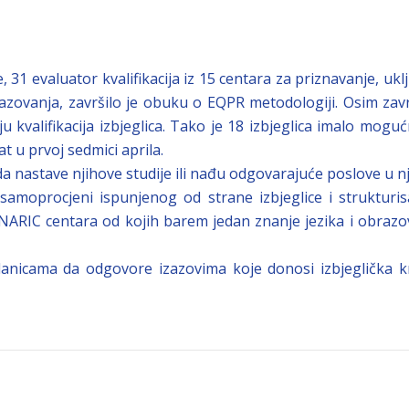
 31 evaluator kvalifikacija iz 15 centara za priznavanje, ukl
azovanja, završilo je obuku o EQPR metodologiji. Osim zav
kvalifikacija izbjeglica. Tako je 18 izbjeglica imalo moguć
t u prvoj sedmici aprila.
a nastave njihove studije ili nađu odgovarajuće poslove u n
amoprocjeni ispunjenog od strane izbjeglice i strukturis
/NARIC centara od kojih barem jedan znanje jezika i obrazo
anicama da odgovore izazovima koje donosi izbjeglička kr