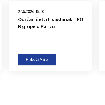
24.6.2026 15:10
Održan četvrti sastanak TPG
B grupe u Parizu
Prikaži Više