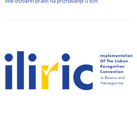
žele ostvariti pravo na priznavanje u BIH.