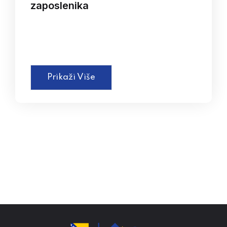
zaposlenika
Prikaži Više