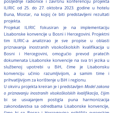
posljednje radionice i završnu konferenciju projekta
ILIRIC od 25. do 27. oktobra 2023. godine u hotelu
Buna, Mostar, na kojoj će biti predstavljeni rezultati
projekta.
Projekat ILIRIC fokusiran je na implementaciju
Lisabonske konvencije u Bosni i Hercegovini. Projektni
tim ILIRIC-a analizirao je sve propise u oblasti
priznavanja inostranih visokoškolskih kvalifikacija u
Bosni i Hercegovini, omogućio prevod pratećih
dokumenata Lisabonske konvencije na sva tri jezika u
službenoj upotrebi u BiH, čime je Lisabonsku
konvenciju učinio razumljivijom, a samim time i
prihvatljivijom za korištenje u BiH i regionu.
U okviru projekta kreiran je i predstavljen
Model zakona
o priznavanju inostranih visokoškolskih kvalifikacija
, čijim
bi se usvajanjem postigla puna harmonizacija
zakonodavstva sa odredbama Lisabonske konvencije,
čime bi se Bosna i Hercegovina približila evropskim