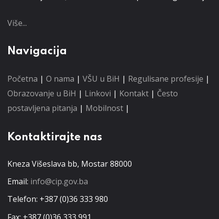
Više...
Navigacija
Početna
|
O nama
|
VŠU u BiH
|
Regulisane profesije
|
Obrazovanje u BiH
|
Linkovi
|
Kontakt
|
Često
postavljena pitanja
|
Mobilnost
|
Kontaktirajte nas
Kneza Višeslava bb, Mostar 88000
Email:
info@cip.gov.ba
Telefon: +387 (0)36 333 980
Fax: +387 (0)36 333 991