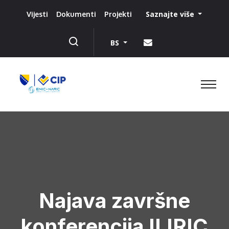
Saznajte više
Vijesti
Dokumenti
Projekti
BS
Najava završne
konferencija ILIRIC