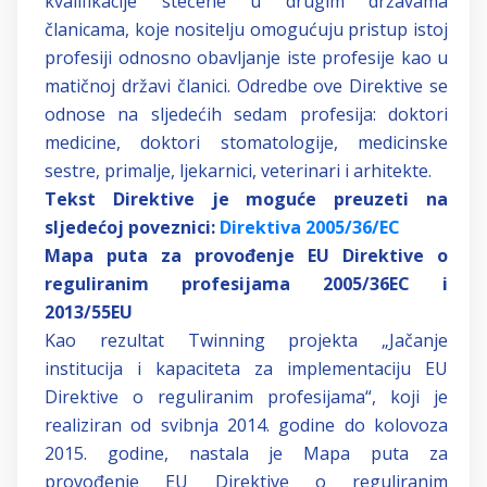
kvalifikacije stečene u drugim državama
članicama, koje nositelju omogućuju pristup istoj
profesiji odnosno obavljanje iste profesije kao u
matičnoj državi članici. Odredbe ove Direktive se
odnose na sljedećih sedam profesija: doktori
medicine, doktori stomatologije, medicinske
sestre, primalje, ljekarnici, veterinari i arhitekte.
Tekst Direktive je moguće preuzeti na
sljedećoj poveznici:
Direktiva 2005/36/EC
Mapa puta za provođenje EU Direktive o
reguliranim profesijama 2005/36EC i
2013/55EU
Kao rezultat Twinning projekta „Jačanje
institucija i kapaciteta za implementaciju EU
Direktive o reguliranim profesijama“, koji je
realiziran od svibnja 2014. godine do kolovoza
2015. godine, nastala je Mapa puta za
provođenje EU Direktive o reguliranim