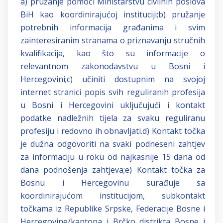
a) pružanje pomoći Ministarstvu civilnih poslova
BiH kao koordinirajućoj instituciji;
b) pružanje
potrebnih informacija građanima i svim
zainteresiranim stranama o priznavanju stručnih
kvalifikacija, kao što su informacije o
relevantnom zakonodavstvu u Bosni i
Hercegovini;
c) učiniti dostupnim na svojoj
internet stranici popis svih reguliranih profesija
u Bosni i Hercegovini uključujući i kontakt
podatke nadležnih tijela za svaku reguliranu
profesiju i redovno ih obnavljati.
d) Kontakt točka
je dužna odgovoriti na svaki podneseni zahtjev
za informaciju u roku od najkasnije 15 dana od
dana podnošenja zahtjeva;
e) Kontakt točka za
Bosnu i Hercegovinu surađuje sa
koordinirajućom institucijom, subkontakt
točkama iz Republike Srpske, Federacije Bosne i
Hercegovine/kantona i Brčko distrikta Bosne i