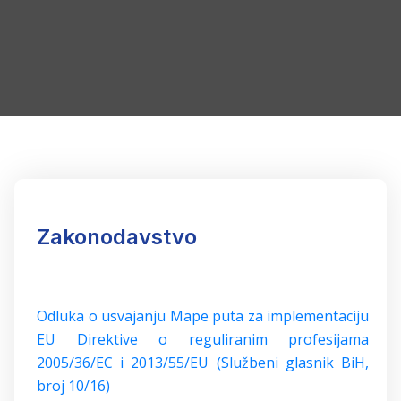
Zakonodavstvo
Odluka o usvajanju Mape puta za implementaciju
EU Direktive o reguliranim profesijama
2005/36/EC i 2013/55/EU (Službeni glasnik BiH,
broj 10/16)