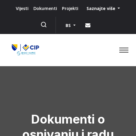
Saznajte više
Vijesti
Dokumenti
Projekti
BS
Dokumenti o
osnivanju i radu