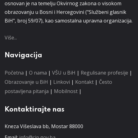
osnovan je na temelju Okvirnog zakona o visokom
obrazovanju u Bosni i Hercegovini ("Službeni glasnik
BiH", broj 59/07), kao samostalna upravna organizacija.
Više...
Navigacija
Početna
|
O nama
|
VŠU u BiH
|
Regulisane profesije
|
Obrazovanje u BiH
|
Linkovi
|
Kontakt
|
Često
postavljena pitanja
|
Mobilnost
|
Kontaktirajte nas
Kneza Višeslava bb, Mostar 88000
Email:
info@cip.gov.ba