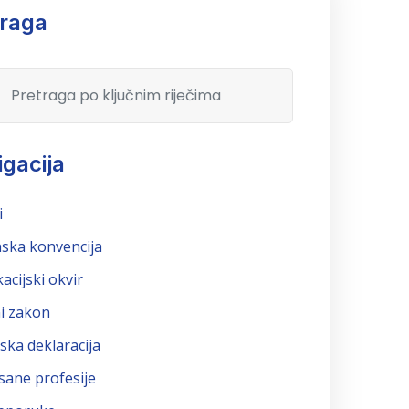
traga
gacija
i
ska konvencija
kacijski okvir
i zakon
ska deklaracija
sane profesije