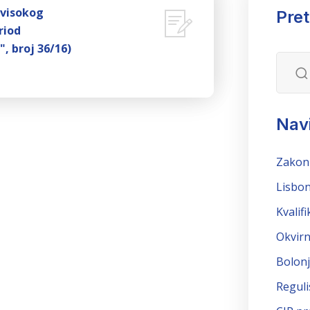
 visokog
Pre
riod
", broj 36/16)
Navi
Zakon
Lisbon
Kvalifi
Okvirn
Bolonj
Reguli