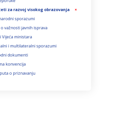
reporuke
teti za razvoj visokog obrazovanja
×
arodni sporazumi
o važnosti javnih isprava
i Vijeća ministara
ralni i multilateralni sporazumi
odni dokumenti
na konvencija
puta o priznavanju