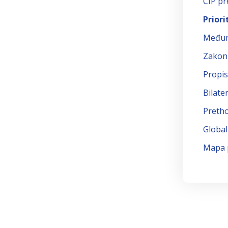
CIP p
Priori
Međun
Zakon 
Propis
Bilate
Preth
Global
Mapa 