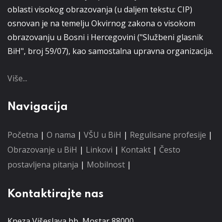
oblasti visokog obrazovanja (u daljem tekstu: CIP)
osnovan je na temelju Okvirnog zakona o visokom
obrazovanju u Bosni i Hercegovini ("Službeni glasnik
BiH", broj 59/07), kao samostalna upravna organizacija.
Više...
Navigacija
Početna
|
O nama
|
VŠU u BiH
|
Regulisane profesije
|
Obrazovanje u BiH
|
Linkovi
|
Kontakt
|
Često
postavljena pitanja
|
Mobilnost
|
Kontaktirajte nas
Kneza Višeslava bb, Mostar 88000